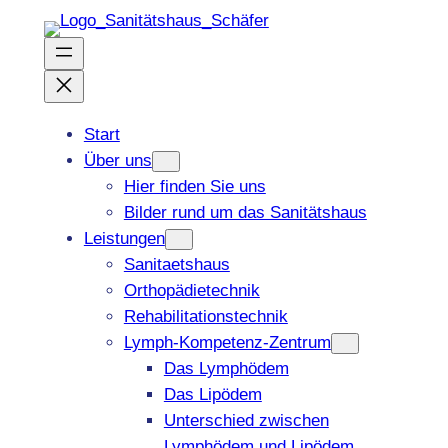
Zum
Inhalt
springen
Start
Über uns
Hier finden Sie uns
Bilder rund um das Sanitätshaus
Leistungen
Sanitaetshaus
Orthopädietechnik
Rehabilitationstechnik
Lymph-Kompetenz-Zentrum
Das Lymphödem
Das Lipödem
Unterschied zwischen
Lymphödem und Lipödem