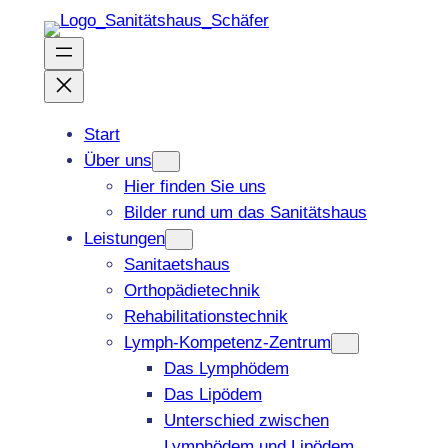
Zum
Inhalt
springen
Start
Über uns
Hier finden Sie uns
Bilder rund um das Sanitätshaus
Leistungen
Sanitaetshaus
Orthopädietechnik
Rehabilitationstechnik
Lymph-Kompetenz-Zentrum
Das Lymphödem
Das Lipödem
Unterschied zwischen
Lymphödem und Lipödem