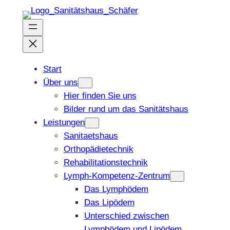
Zum
Inhalt
springen
Start
Über uns
Hier finden Sie uns
Bilder rund um das Sanitätshaus
Leistungen
Sanitaetshaus
Orthopädietechnik
Rehabilitationstechnik
Lymph-Kompetenz-Zentrum
Das Lymphödem
Das Lipödem
Unterschied zwischen
Lymphödem und Lipödem