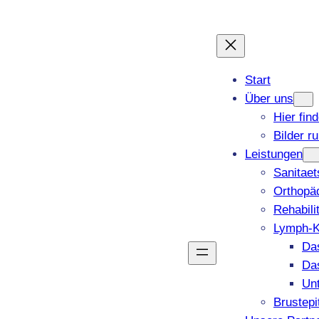
Start
Über uns
Hier fin
Bilder r
Leistungen
Sanitae
Orthopäd
Rehabili
Lymph-K
Da
Da
Un
Brustepi