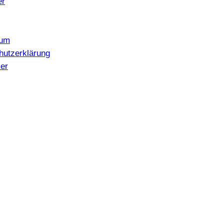
er
sum
hutzerklärung
er