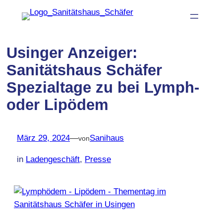
Zum
Inhalt
springen
Usinger Anzeiger:
Sanitätshaus Schäfer
Spezialtage zu bei Lymph-
oder Lipödem
März 29, 2024
—
Sanihaus
von
in
Ladengeschäft
, 
Presse