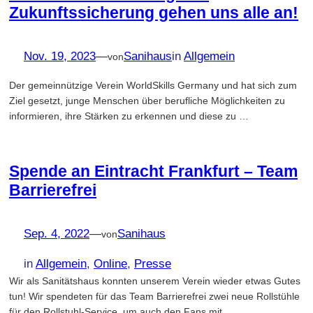
Zukunftssicherung gehen uns alle an!
Nov. 19, 2023
—
Sanihaus
in
Allgemein
von
Der gemeinnützige Verein WorldSkills Germany und hat sich zum
Ziel gesetzt, junge Menschen über berufliche Möglichkeiten zu
informieren, ihre Stärken zu erkennen und diese zu …
Spende an Eintracht Frankfurt – Team
Barrierefrei
Sep. 4, 2022
—
Sanihaus
von
in
Allgemein
, 
Online
, 
Presse
Wir als Sanitätshaus konnten unserem Verein wieder etwas Gutes
tun! Wir spendeten für das Team Barrierefrei zwei neue Rollstühle
für den Rollstuhl-Service, um auch den Fans mit