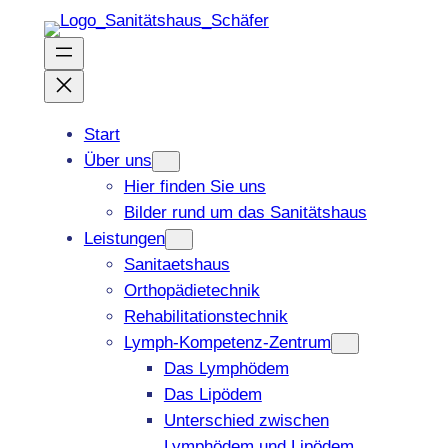
Zum
Inhalt
springen
Start
Über uns
Hier finden Sie uns
Bilder rund um das Sanitätshaus
Leistungen
Sanitaetshaus
Orthopädietechnik
Rehabilitationstechnik
Lymph-Kompetenz-Zentrum
Das Lymphödem
Das Lipödem
Unterschied zwischen
Lymphödem und Lipödem