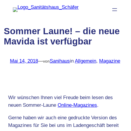
Zum
Inhalt
springen
Sommer Laune! – die neue
Mavida ist verfügbar
Mai 14, 2018
—
Sanihaus
in
Allgemein
, 
Magazine
von
Wir wünschen Ihnen viel Freude beim lesen des
neuen Sommer-Laune
Online-Magazines
.
Gerne haben wir auch eine gedruckte Version des
Magazines für Sie bei uns im Ladengeschäft bereit