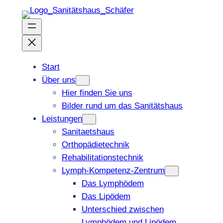
Zum
Inhalt
springen
Start
Über uns
Hier finden Sie uns
Bilder rund um das Sanitätshaus
Leistungen
Sanitaetshaus
Orthopädietechnik
Rehabilitationstechnik
Lymph-Kompetenz-Zentrum
Das Lymphödem
Das Lipödem
Unterschied zwischen
Lymphödem und Lipödem