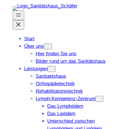
Zum
Inhalt
springen
Start
Über uns
Hier finden Sie uns
Bilder rund um das Sanitätshaus
Leistungen
Sanitaetshaus
Orthopädietechnik
Rehabilitationstechnik
Lymph-Kompetenz-Zentrum
Das Lymphödem
Das Lipödem
Unterschied zwischen
Lymphödem und Lipödem