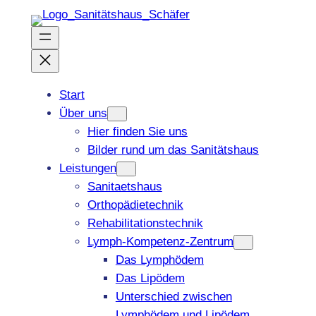
Zum
Inhalt
springen
Start
Über uns
Hier finden Sie uns
Bilder rund um das Sanitätshaus
Leistungen
Sanitaetshaus
Orthopädietechnik
Rehabilitationstechnik
Lymph-Kompetenz-Zentrum
Das Lymphödem
Das Lipödem
Unterschied zwischen
Lymphödem und Lipödem