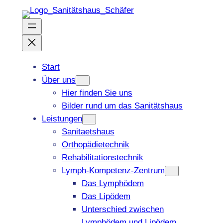
Zum
Inhalt
springen
Start
Über uns
Hier finden Sie uns
Bilder rund um das Sanitätshaus
Leistungen
Sanitaetshaus
Orthopädietechnik
Rehabilitationstechnik
Lymph-Kompetenz-Zentrum
Das Lymphödem
Das Lipödem
Unterschied zwischen
Lymphödem und Lipödem