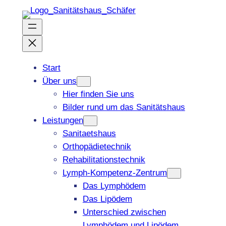
Zum
Inhalt
springen
Start
Über uns
Hier finden Sie uns
Bilder rund um das Sanitätshaus
Leistungen
Sanitaetshaus
Orthopädietechnik
Rehabilitationstechnik
Lymph-Kompetenz-Zentrum
Das Lymphödem
Das Lipödem
Unterschied zwischen
Lymphödem und Lipödem