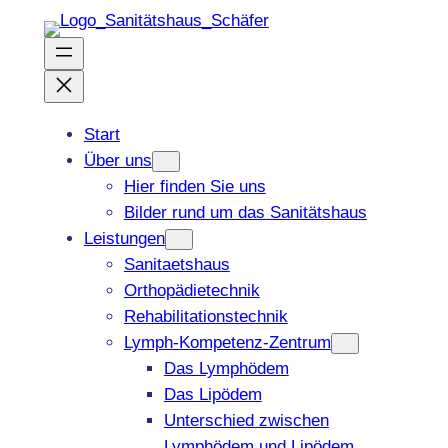
Zum
Inhalt
springen
Start
Über uns
Hier finden Sie uns
Bilder rund um das Sanitätshaus
Leistungen
Sanitaetshaus
Orthopädietechnik
Rehabilitationstechnik
Lymph-Kompetenz-Zentrum
Das Lymphödem
Das Lipödem
Unterschied zwischen
Lymphödem und Lipödem