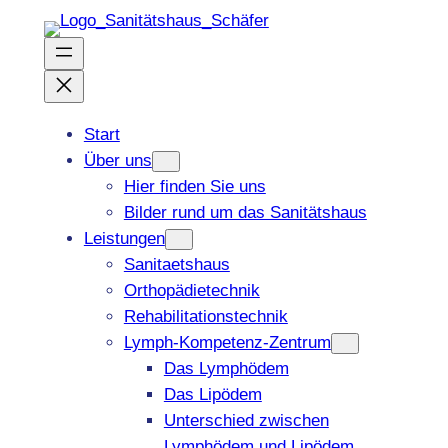
Zum
Inhalt
springen
Start
Über uns
Hier finden Sie uns
Bilder rund um das Sanitätshaus
Leistungen
Sanitaetshaus
Orthopädietechnik
Rehabilitationstechnik
Lymph-Kompetenz-Zentrum
Das Lymphödem
Das Lipödem
Unterschied zwischen
Lymphödem und Lipödem