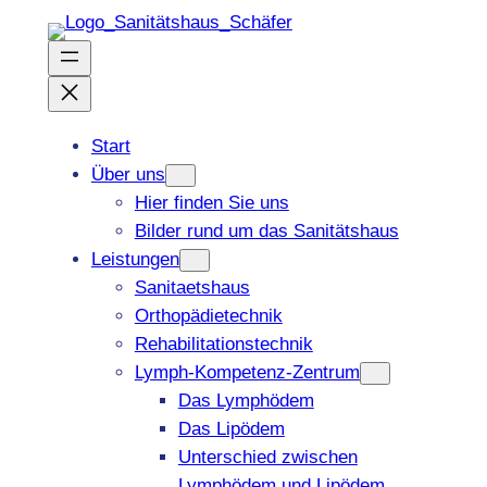
Zum
Inhalt
springen
Start
Über uns
Hier finden Sie uns
Bilder rund um das Sanitätshaus
Leistungen
Sanitaetshaus
Orthopädietechnik
Rehabilitationstechnik
Lymph-Kompetenz-Zentrum
Das Lymphödem
Das Lipödem
Unterschied zwischen
Lymphödem und Lipödem