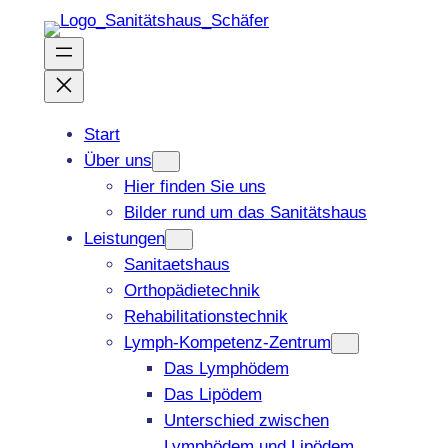
Zum
Inhalt
springen
Start
Über uns
Hier finden Sie uns
Bilder rund um das Sanitätshaus
Leistungen
Sanitaetshaus
Orthopädietechnik
Rehabilitationstechnik
Lymph-Kompetenz-Zentrum
Das Lymphödem
Das Lipödem
Unterschied zwischen
Lymphödem und Lipödem