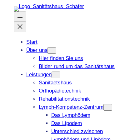
Zum
Inhalt
springen
Start
Über uns
Hier finden Sie uns
Bilder rund um das Sanitätshaus
Leistungen
Sanitaetshaus
Orthopädietechnik
Rehabilitationstechnik
Lymph-Kompetenz-Zentrum
Das Lymphödem
Das Lipödem
Unterschied zwischen
Lymphödem und Lipödem