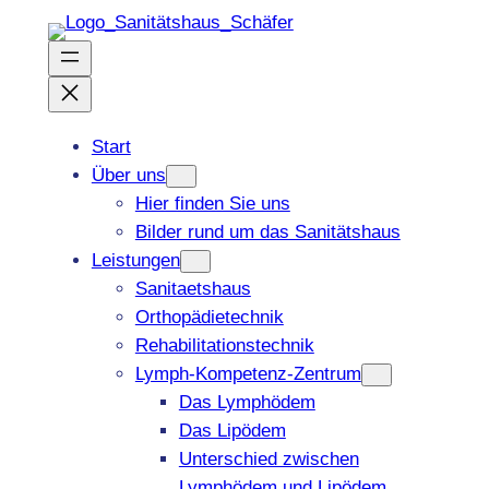
Zum
Inhalt
springen
Start
Über uns
Hier finden Sie uns
Bilder rund um das Sanitätshaus
Leistungen
Sanitaetshaus
Orthopädietechnik
Rehabilitationstechnik
Lymph-Kompetenz-Zentrum
Das Lymphödem
Das Lipödem
Unterschied zwischen
Lymphödem und Lipödem