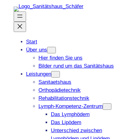
Zum
Inhalt
springen
Start
Über uns
Hier finden Sie uns
Bilder rund um das Sanitätshaus
Leistungen
Sanitaetshaus
Orthopädietechnik
Rehabilitationstechnik
Lymph-Kompetenz-Zentrum
Das Lymphödem
Das Lipödem
Unterschied zwischen
Lymphödem und Lipödem