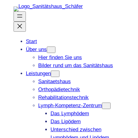
Zum
Inhalt
springen
Start
Über uns
Hier finden Sie uns
Bilder rund um das Sanitätshaus
Leistungen
Sanitaetshaus
Orthopädietechnik
Rehabilitationstechnik
Lymph-Kompetenz-Zentrum
Das Lymphödem
Das Lipödem
Unterschied zwischen
Lymphödem und Lipödem