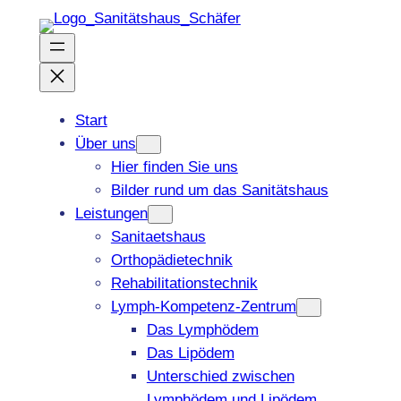
Zum
Inhalt
springen
Start
Über uns
Hier finden Sie uns
Bilder rund um das Sanitätshaus
Leistungen
Sanitaetshaus
Orthopädietechnik
Rehabilitationstechnik
Lymph-Kompetenz-Zentrum
Das Lymphödem
Das Lipödem
Unterschied zwischen
Lymphödem und Lipödem