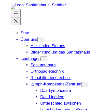
Zum
Inhalt
springen
Start
Über uns
Hier finden Sie uns
Bilder rund um das Sanitätshaus
Leistungen
Sanitaetshaus
Orthopädietechnik
Rehabilitationstechnik
Lymph-Kompetenz-Zentrum
Das Lymphödem
Das Lipödem
Unterschied zwischen
Lymphödem und Lipödem