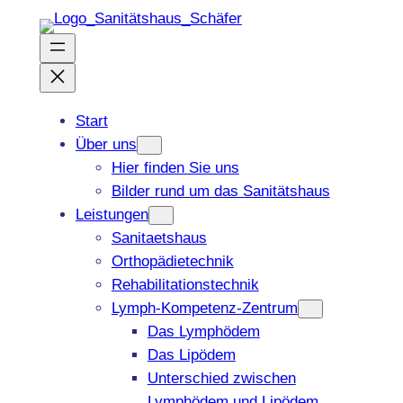
Zum
Inhalt
springen
Start
Über uns
Hier finden Sie uns
Bilder rund um das Sanitätshaus
Leistungen
Sanitaetshaus
Orthopädietechnik
Rehabilitationstechnik
Lymph-Kompetenz-Zentrum
Das Lymphödem
Das Lipödem
Unterschied zwischen
Lymphödem und Lipödem