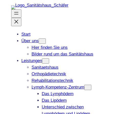
Zum
Inhalt
springen
Start
Über uns
Hier finden Sie uns
Bilder rund um das Sanitätshaus
Leistungen
Sanitaetshaus
Orthopädietechnik
Rehabilitationstechnik
Lymph-Kompetenz-Zentrum
Das Lymphödem
Das Lipödem
Unterschied zwischen
Lymphödem und Lipödem