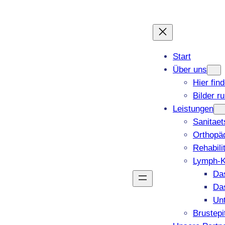
Start
Über uns
Hier fin
Bilder r
Leistungen
Sanitae
Orthopäd
Rehabili
Lymph-K
Da
Da
Un
Brustepi