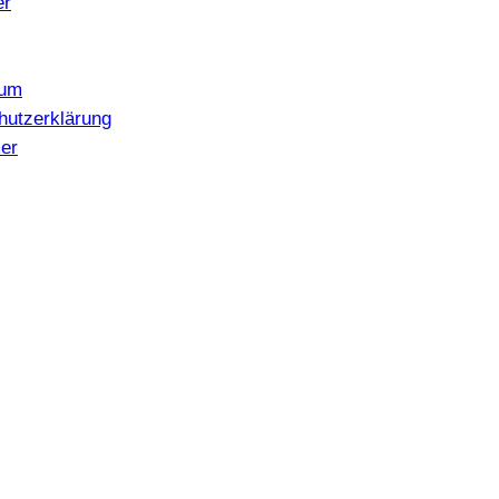
er
sum
hutzerklärung
er