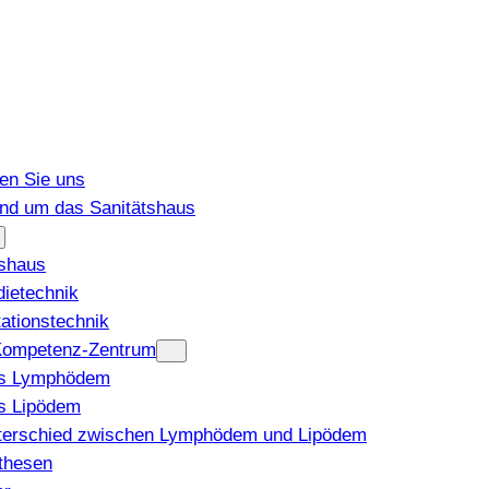
den Sie uns
und um das Sanitätshaus
tshaus
ietechnik
tationstechnik
ompetenz-Zentrum
s Lymphödem
s Lipödem
terschied zwischen Lymphödem und Lipödem
thesen