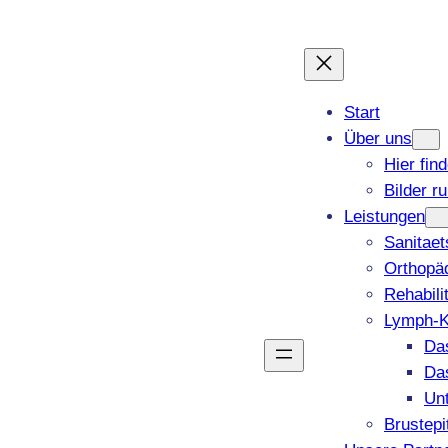
Start
Über uns
Hier fin
Bilder r
Leistungen
Sanitae
Orthopäd
Rehabili
Lymph-K
Da
Da
Un
Brustepi