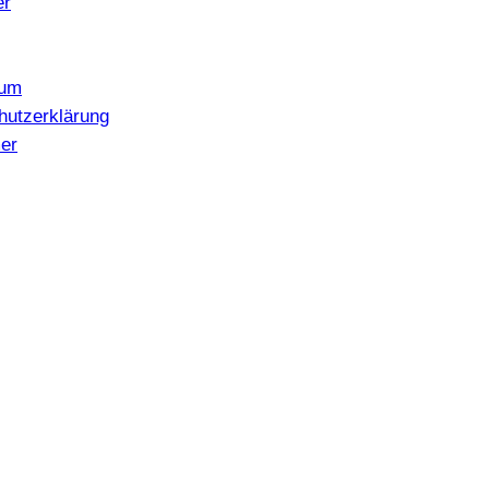
er
sum
hutzerklärung
er