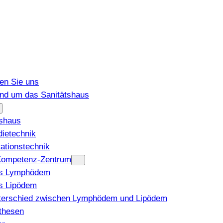
den Sie uns
und um das Sanitätshaus
tshaus
ietechnik
tationstechnik
ompetenz-Zentrum
s Lymphödem
s Lipödem
terschied zwischen Lymphödem und Lipödem
thesen