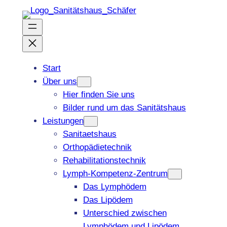
Zum
Inhalt
springen
Start
Über uns
Hier finden Sie uns
Bilder rund um das Sanitätshaus
Leistungen
Sanitaetshaus
Orthopädietechnik
Rehabilitationstechnik
Lymph-Kompetenz-Zentrum
Das Lymphödem
Das Lipödem
Unterschied zwischen
Lymphödem und Lipödem